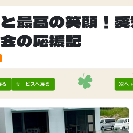
ルと最高の笑顔！愛
大会の応援記
戻る
サービスへ戻る
次へ 