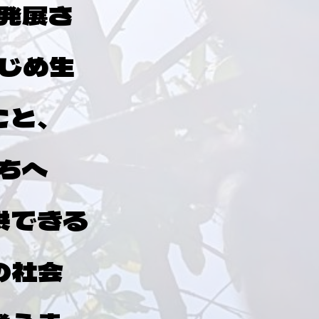
発展さ
はじめ生
こと、
たちへ
供できる
の社会