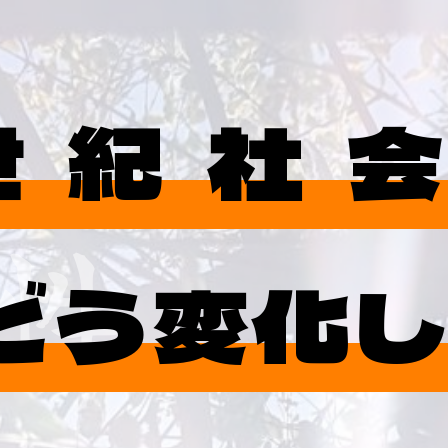
世紀社会
性
 どう変化