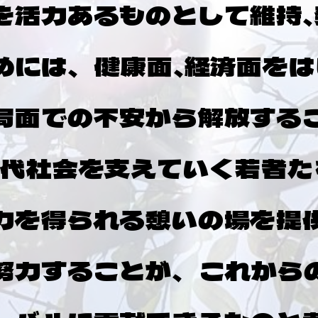
を活力あるものとして維持、
めには、 健康面、経済面を
局面での不安から解放する
世代社会を支えていく若者
力を得られる憩いの場を提
努力することが、 これから