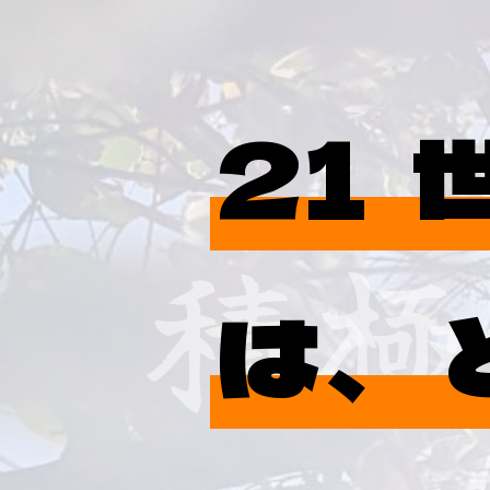
21
積極
は、