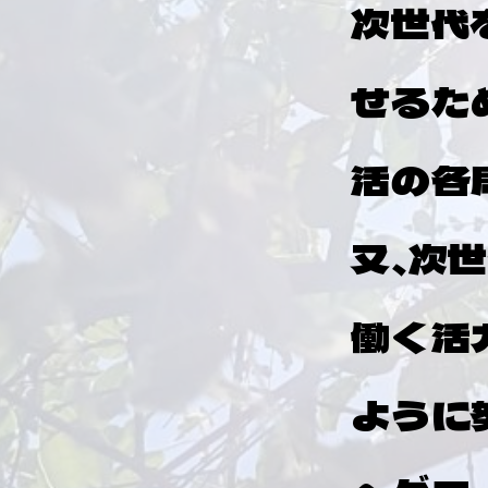
次世代
せるた
活の各
又、次
働く活
ように