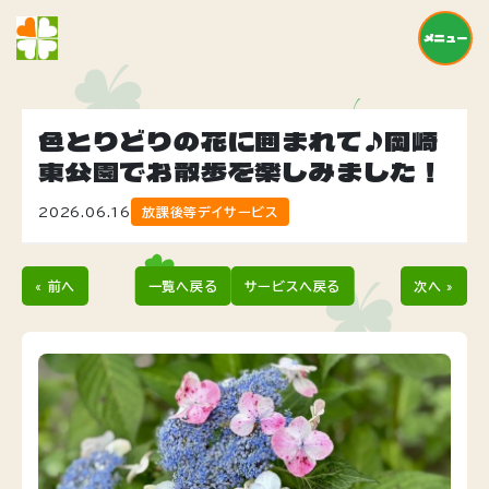
メニュー
色とりどりの花に囲まれて♪岡崎
東公園でお散歩を楽しみました！
2026.06.16
放課後等デイサービス
« 前へ
一覧へ戻る
サービスへ戻る
次へ »