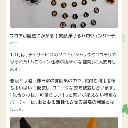
フロアが魔法にかかる！笑顔弾けるハロウィンパーテ
ィー
10月は、デイサービスのフロアがジャックやコウモリで
彩られた「ハロウィン仕様の賑やかな空間」に大変身し
ます。
普段とは違う
非日常の雰囲気
の中で、職員も利用者様
も思い思いに
仮装
し、ユニークな姿を披露し合います。
「似合うわね」「可愛らしい！」と笑いが絶えない特別な
パーティーは、
脳と心を活性化させる最高の刺激
とな
ります。