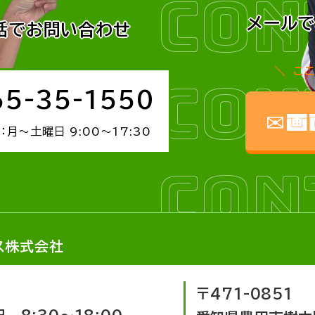
CON
メール
話でお問い合わせ
こ
CON
65-35-1550
✉画
：月～土曜日 9:00～17:30
CON
ス株式会社
〒471-0851