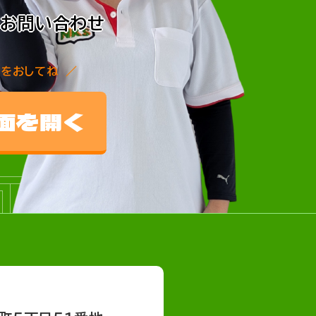
TACT
でお問い合わせ
こをおしてね
TACT
面を開く
TACT