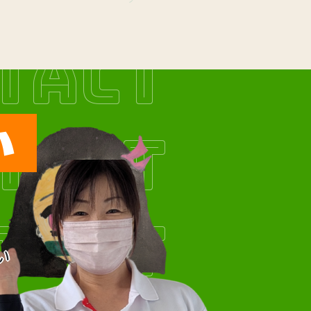
TACT
い
TACT
TACT
い