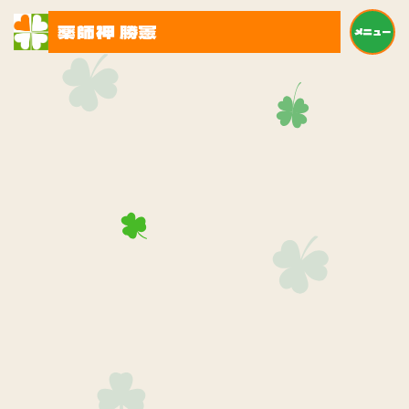
薬師神 勝憲
メニュー