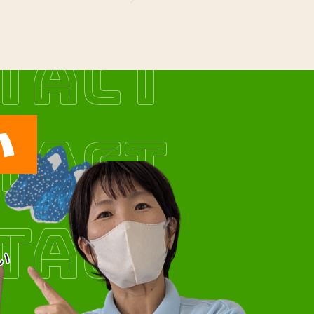
TACT
い
TACT
TACT
い