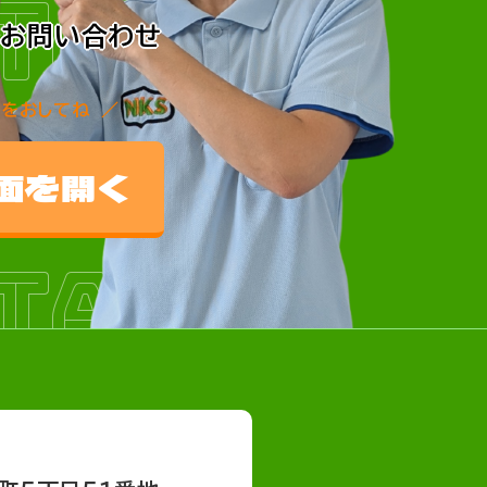
TACT
でお問い合わせ
こをおしてね
TACT
面を開く
TACT