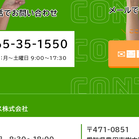
CON
メール
話でお問い合わせ
こ
CON
65-35-1550
✉画
：月～土曜日 9:00～17:30
CON
ス株式会社
〒471-0851