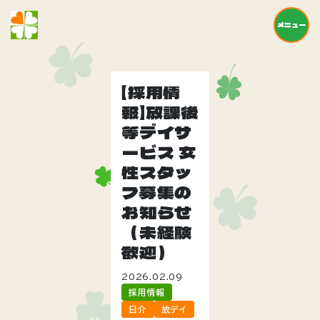
メニュー
【採用情
報】放課後
等デイサ
ービス 女
性スタッ
フ募集の
お知らせ
（未経験
歓迎）
2026.02.09
採用情報
日介
放デイ