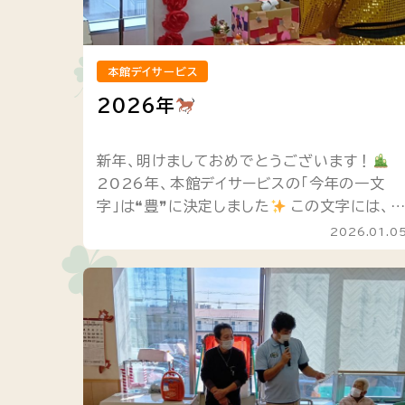
本館デイサービス
2026年
新年、明けましておめでとうございます！
2026年、本館デイサービスの「今年の一文
字」は❝豊❞に決定しました
この文字には、
たちの愛する「豊田」の街のように、皆様の毎
2026.01.0
がより「豊かに」、そして心...