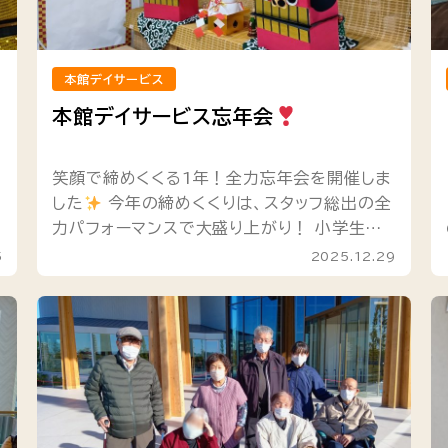
本館デイサービス
本館デイサービス忘年会
笑顔で締めくくる1年！全力忘年会を開催しま
した
今年の締めくくりは、スタッフ総出の全
私
力パフォーマンスで大盛り上がり！ 小学生に
日
なりきって「勇気100%」を元気に踊ったかと
5
2025.12.29
思えば、手作り衣装に身を包ん...