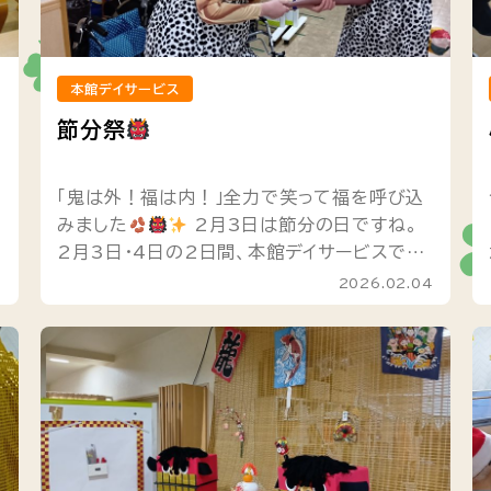
本館デイサービス
節分祭
「鬼は外！福は内！」全力で笑って福を呼び込
みました
2月3日は節分の日ですね。
2月3日・4日の2日間、本館デイサービスでは
「節分祭」を開催！ スタッフ扮する鬼の登場
1
2026.02.04
に、会場は一気にヒートアップ...