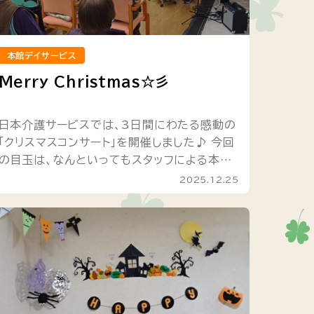
本館デイサービス
Merry Christmas☆彡
日本介護サービスでは、3日間にわたる感動の
「クリスマスコンサート」を開催しました♪ 今回
の目玉は、なんといってもスタッフによる本格
ライブ！
ギター、ベース、キーボード、鉄琴、
2025.12.25
ミニハープにタンバリン…...