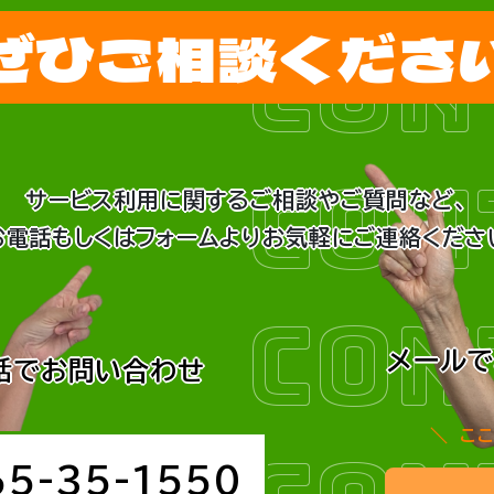
ペ
ぜひご相談くださ
CON
ー
ジ
送
CON
り
サービス利用に関するご相談やご質問など、
お電話もしくはフォームよりお気軽にご連絡くださ
CON
メール
話でお問い合わせ
こ
65-35-1550