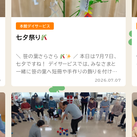
本館デイサービス
七夕祭り
＼ 笹の葉さらさら
／ 本日は7月7日、
七夕ですね！ デイサービスでは、みなさまと
一緒に笹の葉へ短冊や手作りの飾りを付けま
した
写真をよーく見てみると…… 「お父さ
0
2026.07.07
んと仲良く暮らせますように」...