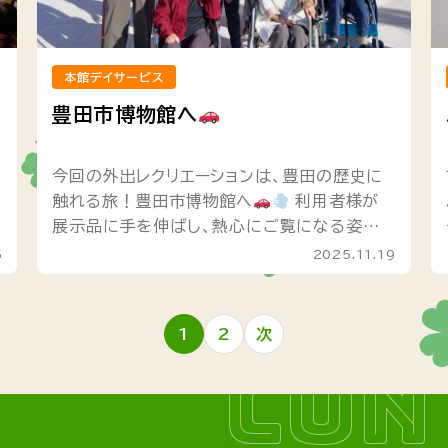
本館デイサービス
豊田市博物館へ
今回の外出レクリエーションは、豊田の歴史に
触れる旅！豊田市博物館へ
利用者様が
展示品に手を伸ばし、熱心にご覧になる姿が
印象的でした。 昔の出来事や暮らしぶりを見
5
2025.11.19
て、話が尽きません。 「懐かしいね」...
1
2
次
投
CON
稿
の