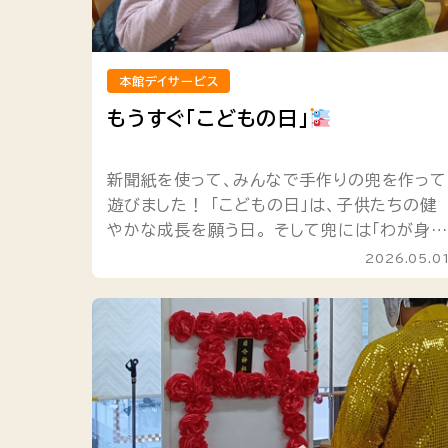
本館デイサービス
もうすぐ「こどもの日」
新聞紙を使って、みんなで手作りの兜を作って
遊びました！ 「こどもの日」は、子供たちの健
やかな成長を願う日。 そして兜には「わが身を
護る」という意味や、病気や災難から身を守ろ
2026.05.0
うという 願いが込められてい...