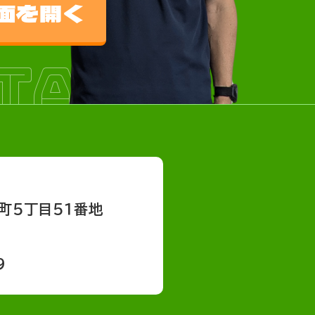
TACT
面を開く
TACT
町５丁目５１番地
9