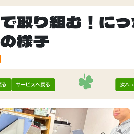
情で取り組む！にっ
練の様子
戻る
サービスへ戻る
次へ 