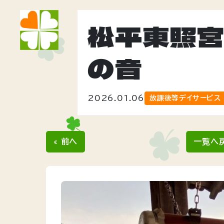
松平東照
の音
2026.01.06
放課後等デイサービス
« 前へ
一覧へ